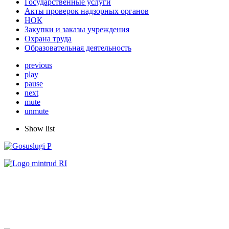
Государственные услуги
Акты проверок надзорных органов
НОК
Закупки и заказы учреждения
Охрана труда
Образовательная деятельность
previous
play
pause
next
mute
unmute
Show list