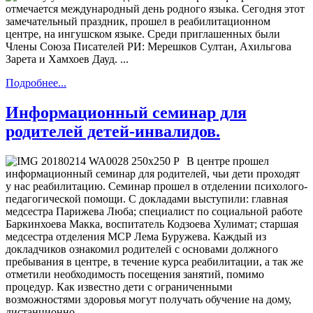
отмечается международный день родного языка. Сегодня этот
замечательный праздник, прошел в реабилитационном
центре, на ингушском языке. Среди приглашенных были
Члены Союза Писателей РИ: Мерешков Султан, Ахильгова
Зарета и Хамхоев Дауд. ...
Подробнее...
Информационный семинар для
родителей детей-инвалидов.
В центре прошел
информационный семинар для родителей, чьи дети проходят
у нас реабилитацию. Семинар прошел в отделении психолого-
педагогической помощи. С докладами выступили: главная
медсестра Парижева Люба; специалист по социальной работе
Баркинхоева Макка, воспитатель Кодзоева Хулимат; старшая
медсестра отделения МСР Лема Буружева. Каждый из
докладчиков ознакомил родителей с основами должного
пребывания в центре, в течение курса реабилитации, а так же
отметили необходимость посещения занятий, помимо
процедур. Как известно дети с ограниченными
возможностями здоровья могут получать обучение на дому,
дистанционно. ...