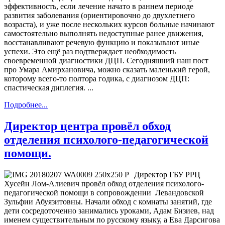
эффективность, если лечение начато в раннем периоде
развития заболевания (ориентировочно до двухлетнего
возраста), и уже после нескольких курсов больные начинают
самостоятельно выполнять недоступные ранее движения,
восстанавливают речевую функцию и показывают иные
успехи. Это ещё раз подтверждает необходимость
своевременной диагностики ДЦП. Сегодняшний наш пост
про Умара Амирхановича, можно сказать маленький герой,
которому всего-то полтора годика, с диагнозом ДЦП:
спастическая диплегия. ...
Подробнее...
Директор центра провёл обход
отделения психолого-педагогической
помощи.
Директор ГБУ РРЦ
Хусейн Лом-Алиевич провёл обход отделения психолого-
педагогической помощи в сопровождении Левандовской
Зульфии Абуязитовны. Начали обход с комнаты занятий, где
дети сосредоточенно занимались уроками, Адам Бизиев, над
именем существительным по русскому языку, а Ева Дарсигова