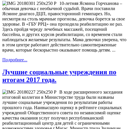
10-летняя Ясмина Горчханова –
обычная девочка с необычной судьбой. Врачи поставили
Ясмине диагноз ДЦП, правосторонний гемипарез. Но,
несмотря на столь мрачные прогнозы, девочка борется за свое
здоровье. В «ГБУ РРЦ» она проходила реабилитацию не раз.
Здесь пройдя череду лечебных массажей, посещений
бассейна, и других курсов реабилитации, со временем стали
наблюдаться желаемые результаты. Мама девочки уверена, что
в этом центре работают действительно самоотверженные
врачи, которые бескорыстно оказывают помощь детям. ...
Подробнее...
Лучшие социальные учреждения по
итогам 2017 года.
В ходе расширенного заседания
итоговой коллегии в Министерстве труда были названы
лучшие социальные учреждения по результатам работы
прошлого года. Наивысшую оценку в рейтинге социальных
учреждений Общественного совета по независимой оценке
качества оказания услуг получил республиканский
реабилитационный центр для детей с ограниченными
возможностями здоровья г.Магас. Министр труда Зилимхан