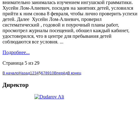
внимательно занималась изучением ингушской грамматики.
Хусейн Лом-Алиевич, посидев на занятиях детей, условился
прийти к ним снова 8 февраля, чтобы лично проверить успехи
детей. Далее Хусейн Лом-Алиевич, проверил
систематический , годовой и поурочный планы работ,
просмотрел журналы посещений, обошел каждый кабинет,
удостоверился, что в центре для пребывания детей
соблюдаются все условия. ...
Подробнее...
Страница 5 из 29
В начало
Назад
1
2
3
4
5
6
7
8
9
10
Вперёд
В конец
Директор