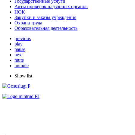
Государственные услуги
Акты проверок надзорных органов
НОК
Закупки и заказы учреждения
Охрана труда
Образовательная деятельность
previous
play
pause
next
mute
unmute
Show list